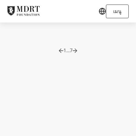
เมนู
1
...
7