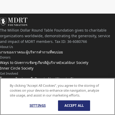
The Million Dollar Round Table Foundation gives to charitable
organizations worldwide, demonstrating the generosity, service
and impact of MDRT members. Tax ID: 36-6080766
About Us
งานของเรา
คณะผู้บริหาร
คำถามที่พบบ่อย
Donors
Ways to Give
การเชิดชูเกียรติผู้บริจาค
Excalibur Society
Inner Circle Society
Get Involved
โครงการเงินช่วยเหลือ
Donate Now
Ways to Give
Connect with Us
By clicking “Accept All Cookies”, you agree to the storing of
cookies on your device to enhance site navigation, analyze
ติดต่อเรา
ข่าว
site usage, and assist in our marketing efforts.
SETTINGS
ACCEPT ALL
© ลิขสิทธิ์
1959-
2026
มูลนิธิ MDRT สงวนลิขสิทธิ์