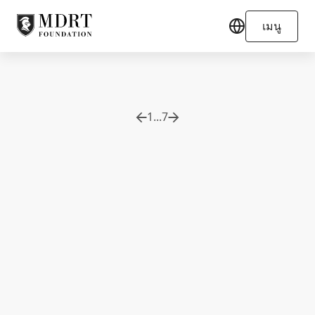
เมนู
1
...
7