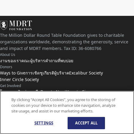
The Million Dollar Round Table Foundation gives to charitable
organizations worldwide, demonstrating the generosity, service
and impact of MDRT members. Tax ID: 36-6080766
About Us
งานของเรา
คณะผู้บริหาร
คำถามที่พบบ่อย
Donors
Ways to Give
การเชิดชูเกียรติผู้บริจาค
Excalibur Society
Inner Circle Society
Get Involved
โครงการเงินช่วยเหลือ
Donate Now
Ways to Give
Connect with Us
By clicking “Accept All Cookies”, you agree to the storing of
cookies on your device to enhance site navigation, analyze
ติดต่อเรา
ข่าว
site usage, and assist in our marketing efforts.
SETTINGS
ACCEPT ALL
© ลิขสิทธิ์
1959-
2026
มูลนิธิ MDRT สงวนลิขสิทธิ์