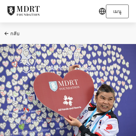
เมนู
กลับ