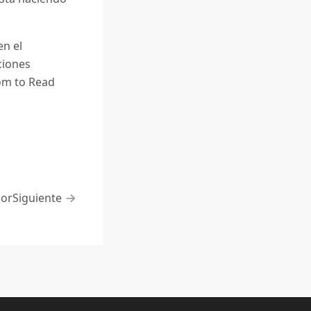
en el
ciones
om to Read
ior
Siguiente