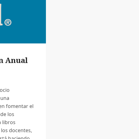
ón Anual
socio
 una
 en fomentar el
 de los
 libros
a los docentes,
está haciendo