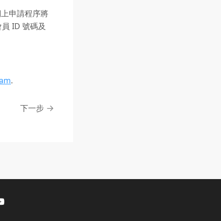
網上申請程序將
 ID 號碼及
ram
.
下一步