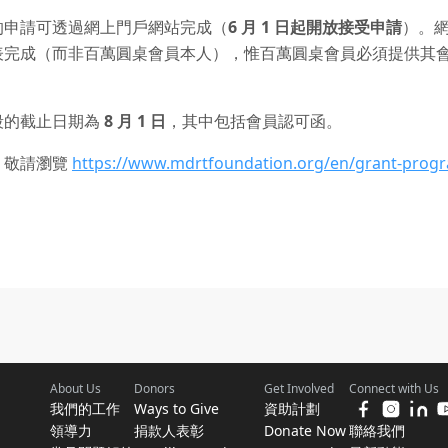
的申請可透過網上門戶網站完成（
6 月 1 日起開放接受申請
）。
完成（而非百萬圓桌會員本人），惟百萬圓桌會員必須提供其會員
段的截止日期為
8 月 1 日
，其中包括會員認可函。
，敬請瀏覽
https://www.mdrtfoundation.org/en/grant-prog
About Us
Donors
Get Involved
Connect with Us
我們的工作
Ways to Give
資助計劃
領導力
捐款人表彰
Donate Now
聯絡我們