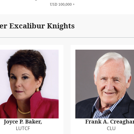
USD 100,000 +
er Excalibur Knights
Joyce P. Baker,
Frank A. Creagha
LUTCF
CLU