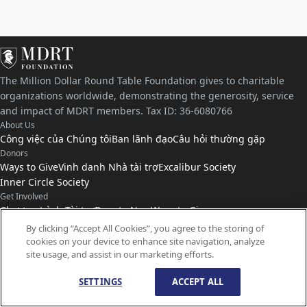
The Million Dollar Round Table Foundation gives to charitable
organizations worldwide, demonstrating the generosity, service
and impact of MDRT members. Tax ID: 36-6080766
About Us
Công việc của Chúng tôi
Ban lãnh đạo
Câu hỏi thường gặp
Donors
Ways to Give
Vinh danh Nhà tài trợ
Excalibur Society
Inner Circle Society
Get Involved
Chương trình Tài trợ
Donate Now
Ways to Give
Connect with Us
By clicking “Accept All Cookies”, you agree to the storing of
cookies on your device to enhance site navigation, analyze
Liên hệ
Tin tức
site usage, and assist in our marketing efforts.
SETTINGS
ACCEPT ALL
© Copyright
1959-
2026
Quỹ Từ thiện MDRT Đã đăng ký bản quyền.