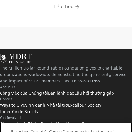
Tiếp theo
The Million Dollar Round Table Foundation gives to charitable
organizations worldwide, demonstrating the generosity, service
and impact of MDRT members. Tax ID: 36-6080766
About Us
Công việc của Chúng tôi
Ban lãnh đạo
Câu hỏi thường gặp
Donors
Ways to Give
Vinh danh Nhà tài trợ
Excalibur Society
Inner Circle Society
Get Involved
Chương trình Tài trợ
Donate Now
Ways to Give
Connect with Us
By clicking “Accept All Cookies”, you agree to the storing of