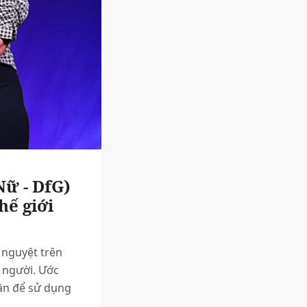
Nữ - DfG)
hế giới
 nguyệt trên
i người. Ước
cần để sử dụng
.