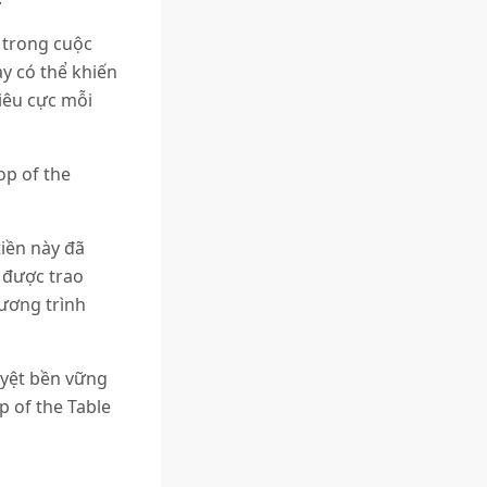
 trong cuộc
ày có thể khiến
tiêu cực mỗi
op of the
iền này đã
 được trao
ương trình
uyệt bền vững
p of the Table