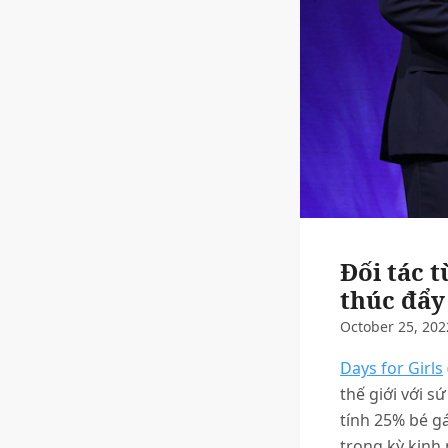
Đối tác t
thúc đẩy
October 25, 202
Days for Girls
thế giới với 
tính 25% bé g
trong kỳ kinh