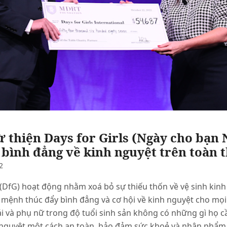
ừ thiện Days for Girls (Ngày cho bạn 
 bình đẳng về kinh nguyệt trên toàn t
2
(DfG) hoạt động nhằm xoá bỏ sự thiếu thốn về vệ sinh kinh
sứ mệnh thúc đẩy bình đẳng và cơ hội về kinh nguyệt cho mọ
ái và phụ nữ trong độ tuổi sinh sản không có những gì họ 
 nguyệt một cách an toàn, bảo đảm sức khoẻ và nhân phẩm