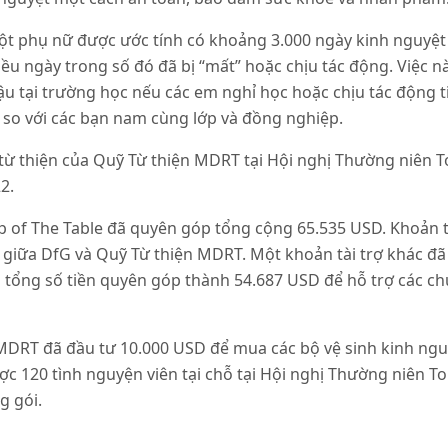
ột phụ nữ được ước tính có khoảng 3.000 ngày kinh nguyệt
iều ngày trong số đó đã bị “mất” hoặc chịu tác động. Việc n
hậu tại trường học nếu các em nghỉ học hoặc chịu tác động 
 so với các bạn nam cùng lớp và đồng nghiệp.
 từ thiện của Quỹ Từ thiện MDRT tại Hội nghị Thường niên T
2.
p of The Table đã quyên góp tổng cộng 65.535 USD. Khoản t
 giữa DfG và Quỹ Từ thiện MDRT. Một khoản tài trợ khác đã
 tổng số tiền quyên góp thành 54.687 USD để hỗ trợ các ch
MDRT đã đầu tư 10.000 USD để mua các bộ vệ sinh kinh ng
c 120 tình nguyện viên tại chỗ tại Hội nghị Thường niên To
g gói.