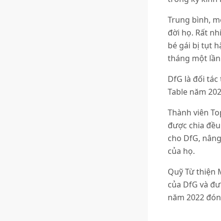
Trung bình, m
đời họ. Rất nh
bé gái bị tụt 
tháng một lần
DfG là đối tác
Table năm 202
Thành viên To
được chia đều
cho DfG, nâng
của họ.
Quỹ Từ thiện 
của DfG và đượ
năm 2022 đón