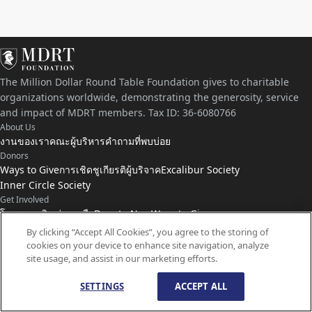
The Million Dollar Round Table Foundation gives to charitable
organizations worldwide, demonstrating the generosity, service
and impact of MDRT members. Tax ID: 36-6080766
About Us
งานของเรา
คณะผู้บริหาร
คำถามที่พบบ่อย
Donors
Ways to Give
การเชิดชูเกียรติผู้บริจาค
Excalibur Society
Inner Circle Society
Get Involved
โครงการเงินช่วยเหลือ
Donate Now
Ways to Give
Connect with Us
By clicking “Accept All Cookies”, you agree to the storing of
cookies on your device to enhance site navigation, analyze
ติดต่อเรา
ข่าว
site usage, and assist in our marketing efforts.
SETTINGS
ACCEPT ALL
© ลิขสิทธิ์
1959-
2026
มูลนิธิ MDRT สงวนลิขสิทธิ์