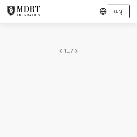
เมนู
1
...
7