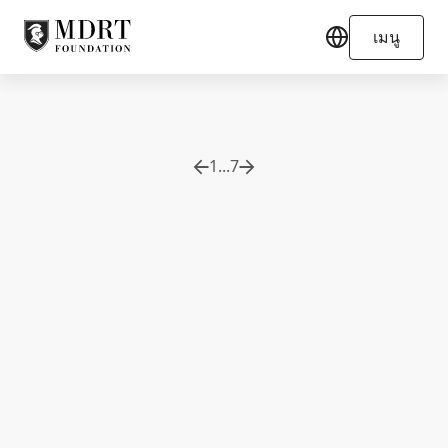
เมนู
1
...
7