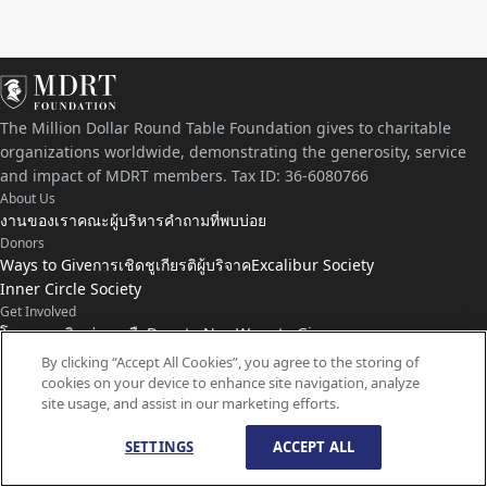
The Million Dollar Round Table Foundation gives to charitable
organizations worldwide, demonstrating the generosity, service
and impact of MDRT members. Tax ID: 36-6080766
About Us
งานของเรา
คณะผู้บริหาร
คำถามที่พบบ่อย
Donors
Ways to Give
การเชิดชูเกียรติผู้บริจาค
Excalibur Society
Inner Circle Society
Get Involved
โครงการเงินช่วยเหลือ
Donate Now
Ways to Give
Connect with Us
By clicking “Accept All Cookies”, you agree to the storing of
cookies on your device to enhance site navigation, analyze
ติดต่อเรา
ข่าว
site usage, and assist in our marketing efforts.
SETTINGS
ACCEPT ALL
© ลิขสิทธิ์
1959-
2026
มูลนิธิ MDRT สงวนลิขสิทธิ์