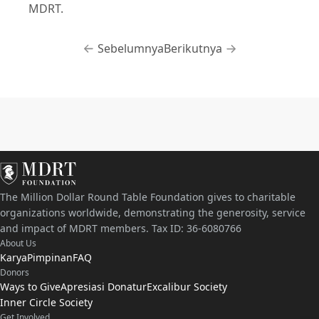
MDRT.
Sebelumnya
Berikutnya
The Million Dollar Round Table Foundation gives to charitable
organizations worldwide, demonstrating the generosity, service
and impact of MDRT members. Tax ID: 36-6080766
About Us
Karya
Pimpinan
FAQ
Donors
Ways to Give
Apresiasi Donatur
Excalibur Society
Inner Circle Society
Get Involved